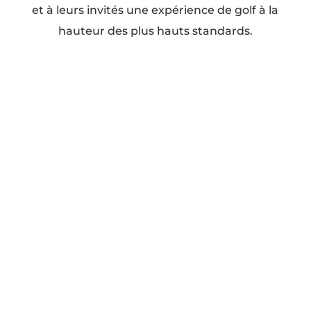
et à leurs invités une expérience de golf à la
hauteur des plus hauts standards.
Nos services
Golf (2 parcours)
Organisation de mariage
Organisation d'événement familial
Organisation d'événement corporatif
Organisation d'événement privé
Nos plus
Ouvert 7j/7