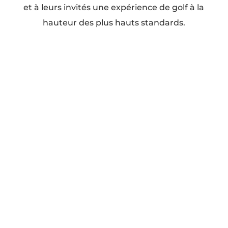
et à leurs invités une expérience de golf à la
hauteur des plus hauts standards.
Nos services
Golf (2 parcours)
Organisation de mariage
Organisation d'événement familial
Organisation d'événement corporatif
Organisation d'événement privé
Nos plus
Ouvert 7j/7