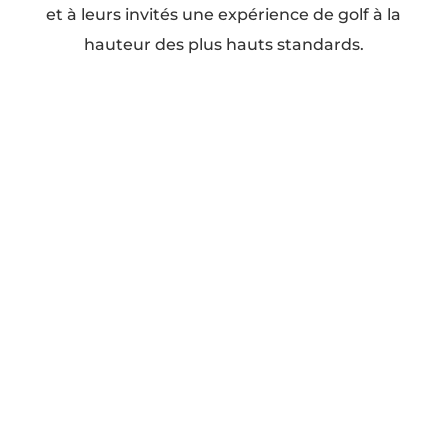
et à leurs invités une expérience de golf à la
hauteur des plus hauts standards.
Nos services
Golf (2 parcours)
Organisation de mariage
Organisation d'événement familial
Organisation d'événement corporatif
Organisation d'événement privé
Nos plus
Ouvert 7j/7